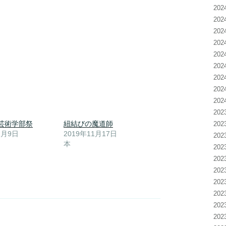
20
20
20
20
20
20
20
20
20
20
芸術学部祭
紐結びの魔道師
20
1月9日
2019年11月17日
20
本
20
20
20
20
20
20
20