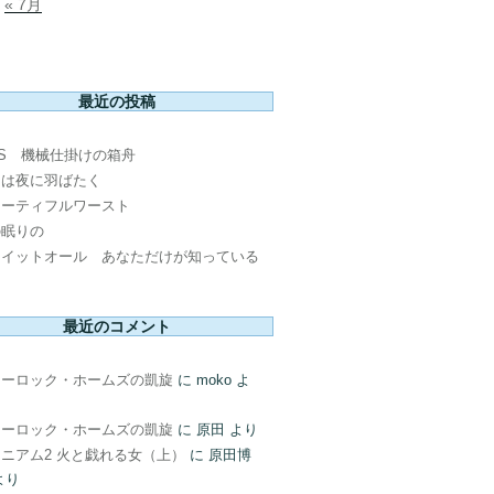
« 7月
最近の投稿
PS 機械仕掛けの箱舟
鳥は夜に羽ばたく
ューティフルワースト
の眠りの
ウイットオール あなただけが知っている
最近のコメント
ャーロック・ホームズの凱旋
に
moko
よ
ャーロック・ホームズの凱旋
に
原田
より
ニアム2 火と戯れる女（上）
に
原田博
より