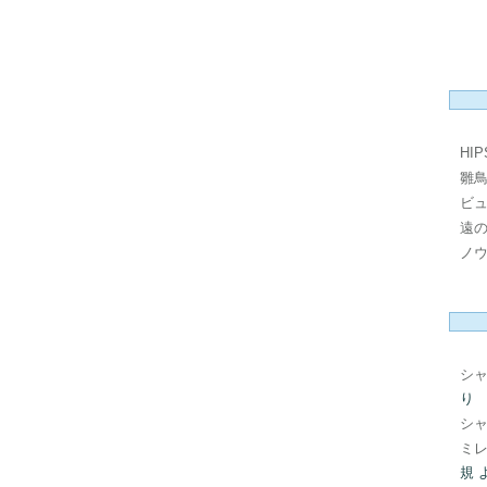
HI
雛
ビ
遠
ノ
シ
り
シ
ミレ
規