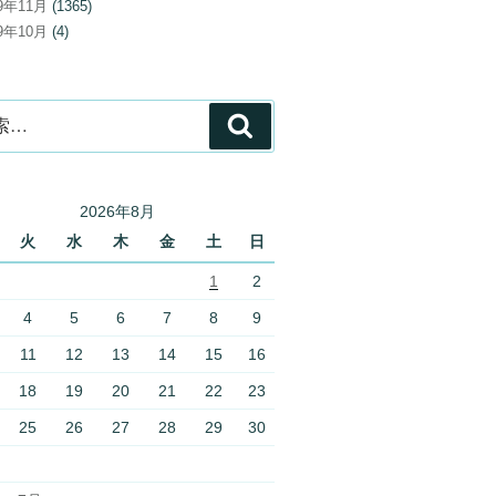
19年11月
(1365)
19年10月
(4)
検
索
2026年8月
火
水
木
金
土
日
1
2
4
5
6
7
8
9
11
12
13
14
15
16
18
19
20
21
22
23
25
26
27
28
29
30