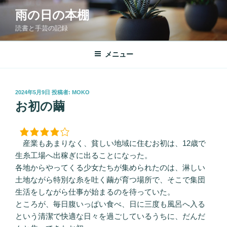
コ
雨の日の本棚
ン
読書と手芸の記録
テ
ン
ツ
メニュー
へ
ス
キ
投
2024年5月9日
投稿者:
MOKO
稿
ッ
お初の繭
日:
プ
産業もあまりなく、貧しい地域に住むお初は、12歳で
生糸工場へ出稼ぎに出ることになった。
各地からやってくる少女たちが集められたのは、淋しい
土地ながら特別な糸を吐く繭が育つ場所で、そこで集団
生活をしながら仕事が始まるのを待っていた。
ところが、毎日腹いっぱい食べ、日に三度も風呂へ入る
という清潔で快適な日々を過ごしているうちに、だんだ