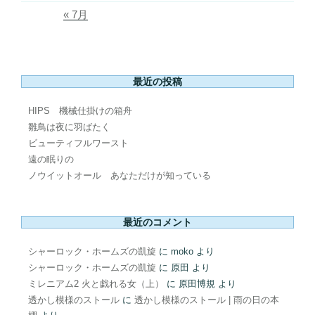
« 7月
最近の投稿
HIPS 機械仕掛けの箱舟
雛鳥は夜に羽ばたく
ビューティフルワースト
遠の眠りの
ノウイットオール あなただけが知っている
最近のコメント
シャーロック・ホームズの凱旋
に
moko
より
シャーロック・ホームズの凱旋
に
原田
より
ミレニアム2 火と戯れる女（上）
に
原田博規
より
透かし模様のストール
に
透かし模様のストール | 雨の日の本