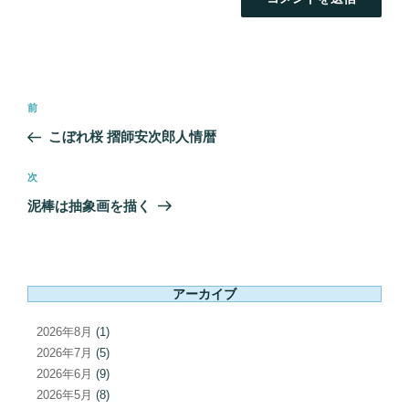
投
前
前
稿
の
こぼれ桜 摺師安次郎人情暦
ナ
投
ビ
稿
次
次
ゲ
の
泥棒は抽象画を描く
ー
投
シ
稿
ョ
ン
アーカイブ
2026年8月
(1)
2026年7月
(5)
2026年6月
(9)
2026年5月
(8)