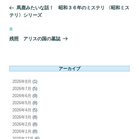
稿
の
馬鹿みたいな話！ 昭和３６年のミステリ 〈昭和ミス
ナ
投
テリ〉シリーズ
ビ
稿
ゲ
次
次
ー
の
残照 アリスの国の墓誌
シ
投
ョ
稿
ン
アーカイブ
2026年8月
(1)
2026年7月
(5)
2026年6月
(9)
2026年5月
(8)
2026年4月
(5)
2026年3月
(8)
2026年2月
(8)
2026年1月
(8)
2025年12月
(6)