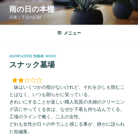
コ
雨の日の本棚
ン
読書と手芸の記録
テ
ン
ツ
メニュー
へ
ス
キ
投
2023年12月8日
投稿者:
MOKO
稿
ッ
スナック墓場
日:
プ
妹はいくつかの指がないけれど、それを少しも恨むこ
とはなく、いつも朗らかに笑っている。
きれいにすることが楽しい職人気質の夫婦のクリーニン
グ店にやってくる女は、なぜか下着も持ち込んでくる。
工場のラインで働く、二人の女性。
どれも女性が日々の中でふと感じる事が、静かに語られ
た短編集。