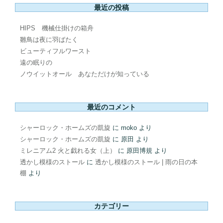
最近の投稿
HIPS 機械仕掛けの箱舟
雛鳥は夜に羽ばたく
ビューティフルワースト
遠の眠りの
ノウイットオール あなただけが知っている
最近のコメント
シャーロック・ホームズの凱旋
に
moko
より
シャーロック・ホームズの凱旋
に
原田
より
ミレニアム2 火と戯れる女（上）
に
原田博規
より
透かし模様のストール
に
透かし模様のストール | 雨の日の本
棚
より
カテゴリー