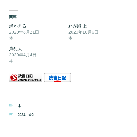
関連
蝉かえる
わが殿 上
2020年8月21日
2020年10月6日
本
本
真犯人
2020年4月4日
本
カ
本
テ
タ
2023
、
☆2
ゴ
グ
リ
ー