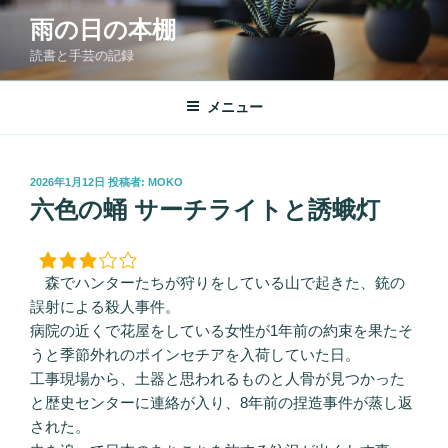
コ
雨の日の本棚
ン
読書と手芸の記録
テ
ン
ツ
メニュー
へ
ス
キ
投
2026年1月12日
投稿者:
MOKO
稿
ッ
六色の蛹 サーチライトと誘蛾灯
日:
プ
森でハンターたちが狩りをしている山で起きた、銃の
誤射による殺人事件。
病院の近くで花屋をしている女性が1年前の約束を果たそ
うと季節外れのポインセチアを入荷していた日。
工事現場から、土器と思われるものと人骨が見つかった
と歴史センターに連絡が入り、8年前の捏造事件が蒸し返
された。