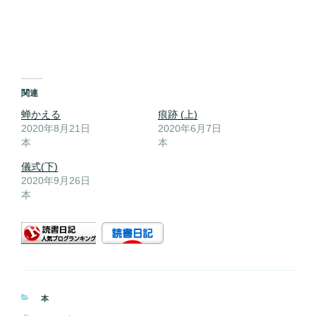
関連
蝉かえる
痕跡 (上)
2020年8月21日
2020年6月7日
本
本
儀式(下)
2020年9月26日
本
カ
本
テ