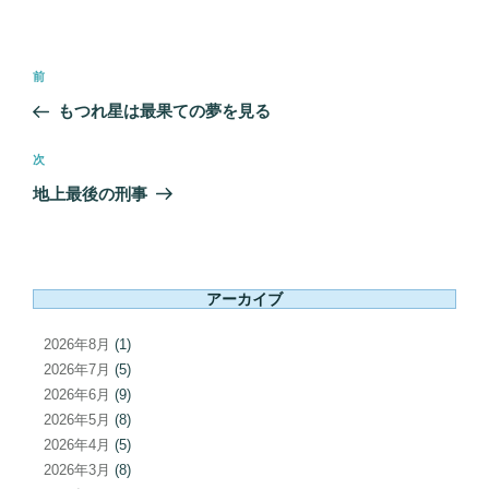
投
前
前
稿
の
もつれ星は最果ての夢を見る
ナ
投
ビ
稿
次
次
ゲ
の
地上最後の刑事
ー
投
シ
稿
ョ
ン
アーカイブ
2026年8月
(1)
2026年7月
(5)
2026年6月
(9)
2026年5月
(8)
2026年4月
(5)
2026年3月
(8)