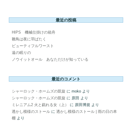
最近の投稿
HIPS 機械仕掛けの箱舟
雛鳥は夜に羽ばたく
ビューティフルワースト
遠の眠りの
ノウイットオール あなただけが知っている
最近のコメント
シャーロック・ホームズの凱旋
に
moko
より
シャーロック・ホームズの凱旋
に
原田
より
ミレニアム2 火と戯れる女（上）
に
原田博規
より
透かし模様のストール
に
透かし模様のストール | 雨の日の本
棚
より