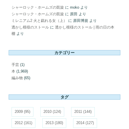
シャーロック・ホームズの凱旋
に
moko
より
シャーロック・ホームズの凱旋
に
原田
より
ミレニアム2 火と戯れる女（上）
に
原田博規
より
透かし模様のストール
に
透かし模様のストール | 雨の日の本
棚
より
カテゴリー
手芸
(1)
本
(1,969)
編み物
(65)
タグ
2009
(95)
2010
(124)
2011
(144)
2012
(161)
2013
(180)
2014
(127)