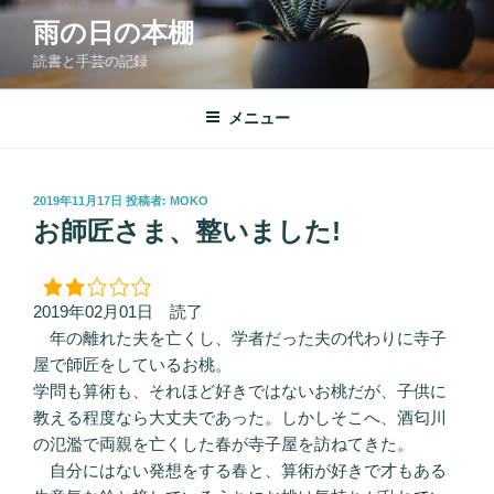
コ
雨の日の本棚
ン
読書と手芸の記録
テ
ン
ツ
メニュー
へ
ス
キ
投
2019年11月17日
投稿者:
MOKO
稿
ッ
お師匠さま、整いました!
日:
プ
2019年02月01日 読了
年の離れた夫を亡くし、学者だった夫の代わりに寺子
屋で師匠をしているお桃。
学問も算術も、それほど好きではないお桃だが、子供に
教える程度なら大丈夫であった。しかしそこへ、酒匂川
の氾濫で両親を亡くした春が寺子屋を訪ねてきた。
自分にはない発想をする春と、算術が好きで才もある