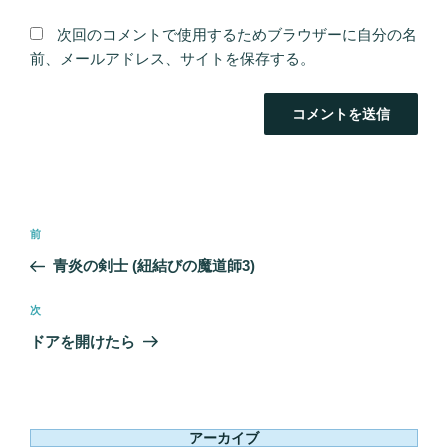
次回のコメントで使用するためブラウザーに自分の名
前、メールアドレス、サイトを保存する。
投
前
前
稿
の
青炎の剣士 (紐結びの魔道師3)
ナ
投
ビ
稿
次
次
ゲ
の
ドアを開けたら
ー
投
シ
稿
ョ
ン
アーカイブ