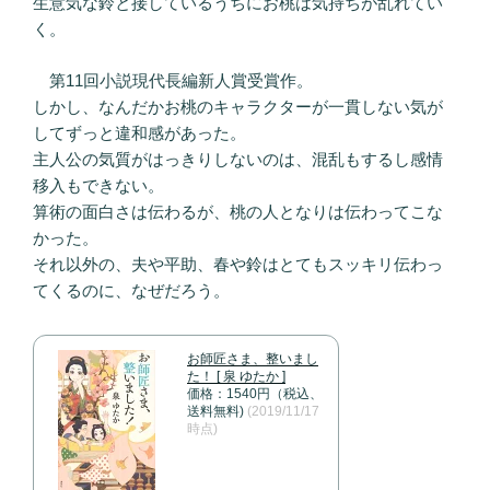
生意気な鈴と接しているうちにお桃は気持ちが乱れてい
く。
第11回小説現代長編新人賞受賞作。
しかし、なんだかお桃のキャラクターが一貫しない気が
してずっと違和感があった。
主人公の気質がはっきりしないのは、混乱もするし感情
移入もできない。
算術の面白さは伝わるが、桃の人となりは伝わってこな
かった。
それ以外の、夫や平助、春や鈴はとてもスッキリ伝わっ
てくるのに、なぜだろう。
お師匠さま、整いまし
た！ [ 泉 ゆたか ]
価格：1540円（税込、
送料無料)
(2019/11/17
時点)