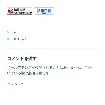
カ
本
テ
タ
2019
、
☆2
ゴ
グ
リ
ー
コメントを残す
メールアドレスが公開されることはありません。
*
が付
いている欄は必須項目です
コメント
*