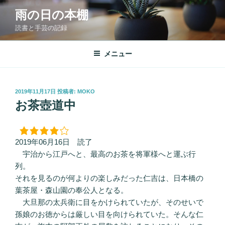
コ
雨の日の本棚
ン
読書と手芸の記録
テ
ン
ツ
メニュー
へ
ス
キ
投
2019年11月17日
投稿者:
MOKO
稿
ッ
お茶壺道中
日:
プ
2019年06月16日 読了
宇治から江戸へと、最高のお茶を将軍様へと運ぶ行
列。
それを見るのが何よりの楽しみだった仁吉は、日本橋の
葉茶屋・森山園の奉公人となる。
大旦那の太兵衛に目をかけられていたが、そのせいで
孫娘のお徳からは厳しい目を向けられていた。そんな仁