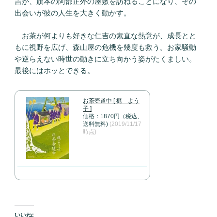
吉が、旗本の阿部正外の屋敷を訪ねることになり、その
出会いが彼の人生を大きく動かす。
お茶が何よりも好きな仁吉の素直な熱意が、成長とと
もに視野を広げ、森山屋の危機を幾度も救う。お家騒動
や逆らえない時世の動きに立ち向かう姿がたくましい。
最後にはホッとできる。
お茶壺道中 [ 梶 よう
子 ]
価格：1870円（税込、
送料無料)
(2019/11/17
時点)
いいね: