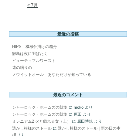
« 7月
最近の投稿
HIPS 機械仕掛けの箱舟
雛鳥は夜に羽ばたく
ビューティフルワースト
遠の眠りの
ノウイットオール あなただけが知っている
最近のコメント
シャーロック・ホームズの凱旋
に
moko
より
シャーロック・ホームズの凱旋
に
原田
より
ミレニアム2 火と戯れる女（上）
に
原田博規
より
透かし模様のストール
に
透かし模様のストール | 雨の日の本
棚
より