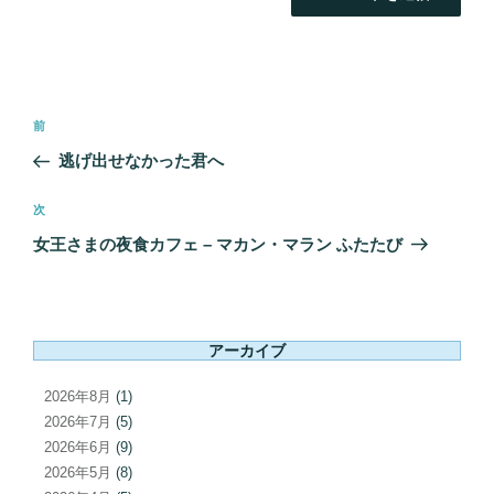
投
前
前
稿
の
逃げ出せなかった君へ
ナ
投
ビ
稿
次
次
ゲ
の
女王さまの夜食カフェ – マカン・マラン ふたたび
ー
投
シ
稿
ョ
ン
アーカイブ
2026年8月
(1)
2026年7月
(5)
2026年6月
(9)
2026年5月
(8)