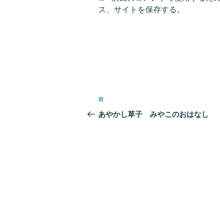
ス、サイトを保存する。
投
前
前
稿
の
あやかし草子 みやこのおはなし
ナ
投
ビ
稿
ゲ
ー
シ
ョ
ン