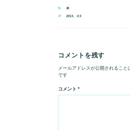
カ
本
テ
タ
2013
、
☆3
ゴ
グ
リ
ー
コメントを残す
メールアドレスが公開されること
です
コメント
*