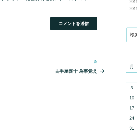
20
20
検
索:
次
次
月
の
古手屋喜十 為事覚え
投
稿
3
10
17
24
31