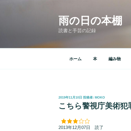
コ
ン
テ
雨の日の本棚
ン
読書と手芸の記録
ツ
へ
ス
キ
ホーム
本
編み物
ッ
プ
投
2019年11月10日
投稿者:
MOKO
稿
こちら警視庁美術犯
日:
2013年12月07日 読了