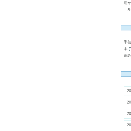
透
ール
手
本
(
編
20
20
20
20