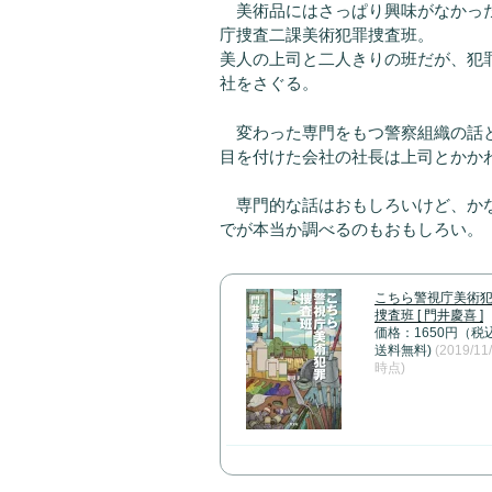
美術品にはさっぱり興味がなかった
庁捜査二課美術犯罪捜査班。
美人の上司と二人きりの班だが、犯
社をさぐる。
変わった専門をもつ警察組織の話と
目を付けた会社の社長は上司とかか
専門的な話はおもしろいけど、かな
でが本当か調べるのもおもしろい。
こちら警視庁美術
捜査班 [ 門井慶喜 ]
価格：1650円（税
送料無料)
(2019/11
時点)