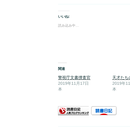
いいね:
読み込み中…
関連
警視庁文書捜査官
天才たち
2019年11月17日
2019年1
本
本