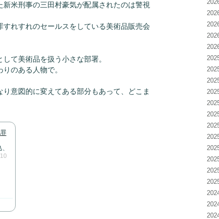
20
新米刑事の三田村豪気が配属されたのは警視
20
20
罪すれすれのセールスをしている美術品販売会
20
20
20
して美術品を扱う小さな部署。
わりのある人物で。
20
20
り意図的に変えてある部分もあって、どこま
20
20
20
20
犯罪
20
20
込、
/10
20
20
20
20
20
20