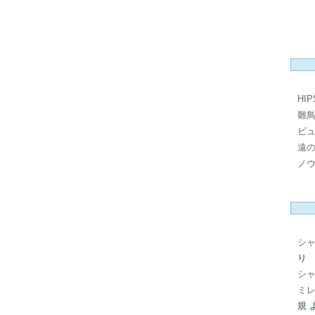
HI
雛
ビ
遠
ノ
シ
り
シ
ミレ
規