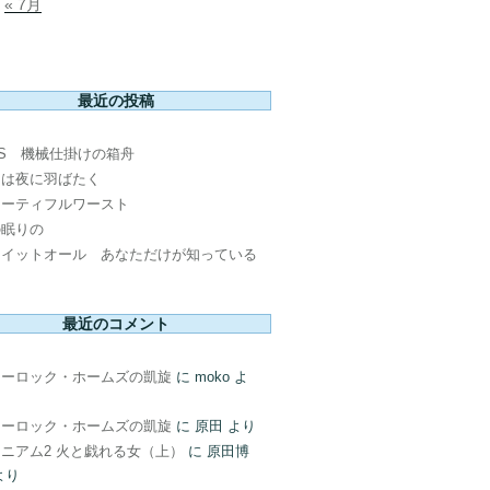
« 7月
最近の投稿
PS 機械仕掛けの箱舟
鳥は夜に羽ばたく
ューティフルワースト
の眠りの
ウイットオール あなただけが知っている
最近のコメント
ャーロック・ホームズの凱旋
に
moko
よ
ャーロック・ホームズの凱旋
に
原田
より
ニアム2 火と戯れる女（上）
に
原田博
より