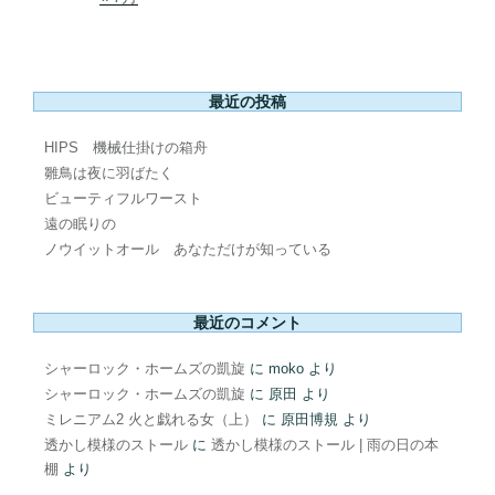
最近の投稿
HIPS 機械仕掛けの箱舟
雛鳥は夜に羽ばたく
ビューティフルワースト
遠の眠りの
ノウイットオール あなただけが知っている
最近のコメント
シャーロック・ホームズの凱旋
に
moko
より
シャーロック・ホームズの凱旋
に
原田
より
ミレニアム2 火と戯れる女（上）
に
原田博規
より
透かし模様のストール
に
透かし模様のストール | 雨の日の本
棚
より