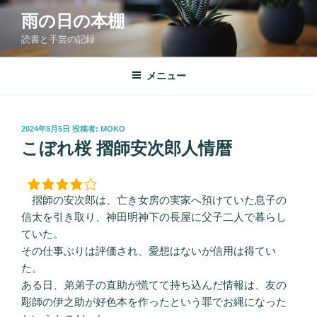
コ
雨の日の本棚
ン
読書と手芸の記録
テ
ン
ツ
メニュー
へ
ス
キ
投
2024年5月5日
投稿者:
MOKO
稿
ッ
こぼれ桜 摺師安次郎人情暦
日:
プ
摺師の安次郎は、亡き女房の実家へ預けていた息子の
信太を引き取り、神田明神下の長屋に父子二人で暮らし
ていた。
その仕事ぶりは評価され、愛想はないが信用は得てい
た。
ある日、弟弟子の直助が慌てて持ち込んだ情報は、友の
彫師の伊之助が好色本を作ったという罪でお縄になった