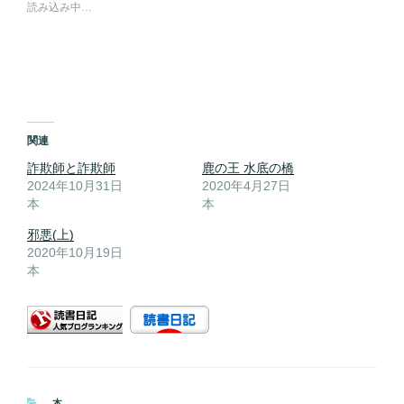
読み込み中…
関連
詐欺師と詐欺師
鹿の王 水底の橋
2024年10月31日
2020年4月27日
本
本
邪悪(上)
2020年10月19日
本
カ
本