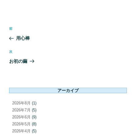
投
前
前
稿
の
用心棒
ナ
投
ビ
稿
次
次
ゲ
の
お初の繭
ー
投
シ
稿
ョ
ン
アーカイブ
2026年8月
(1)
2026年7月
(5)
2026年6月
(9)
2026年5月
(8)
2026年4月
(5)