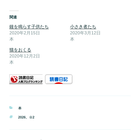
関連
鐘を鳴らす子供たち
小さき者たち
2020年2月15日
2020年3月12日
本
本
猫をおくる
2020年12月2日
本
カ
本
テ
タ
2026
、
☆2
ゴ
グ
リ
ー