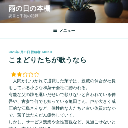
コ
雨の日の本棚
ン
読書と手芸の記録
テ
ン
ツ
メニュー
へ
ス
キ
投
2026年5月21日
投稿者:
MOKO
稿
ッ
こまどりたちが歌うなら
日:
プ
人間かにつかれて退職した茉子は、親戚の伸吾が社長
をしている小さな和菓子会社に誘われる。
有能な父の跡を継いだせいで頼りないと言われている伸
吾や、古参で何でも知っている亀田さん、声が大きく威
圧的な江島さんなど、個性的な人たちと古い体質のなか
で、茉子はだんだん疲弊していく。
しかし、サービス残業や女性蔑視など、見過ごせないと