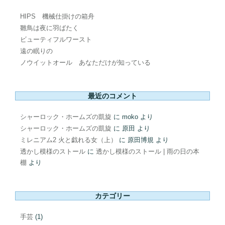
HIPS 機械仕掛けの箱舟
雛鳥は夜に羽ばたく
ビューティフルワースト
遠の眠りの
ノウイットオール あなただけが知っている
最近のコメント
シャーロック・ホームズの凱旋
に
moko
より
シャーロック・ホームズの凱旋
に
原田
より
ミレニアム2 火と戯れる女（上）
に
原田博規
より
透かし模様のストール
に
透かし模様のストール | 雨の日の本
棚
より
カテゴリー
手芸
(1)