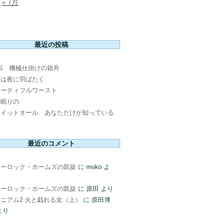
« 7月
最近の投稿
PS 機械仕掛けの箱舟
鳥は夜に羽ばたく
ューティフルワースト
の眠りの
ウイットオール あなただけが知っている
最近のコメント
ャーロック・ホームズの凱旋
に
moko
よ
ャーロック・ホームズの凱旋
に
原田
より
ニアム2 火と戯れる女（上）
に
原田博
より