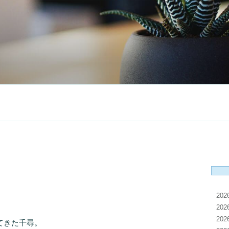
20
20
20
てきた千尋。