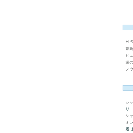
HI
雛
ビ
遠
ノ
シ
り
シ
ミレ
規