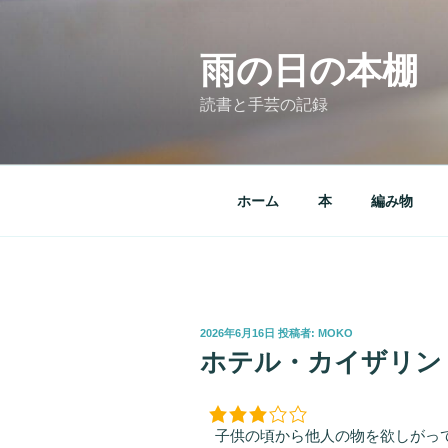
コ
ン
テ
雨の日の本棚
ン
読書と手芸の記録
ツ
へ
ス
キ
ホーム
本
編み物
ッ
プ
投
2026年6月16日
投稿者:
MOKO
稿
ホテル・カイザリン
日:
子供の頃から他人の物を欲しがっ