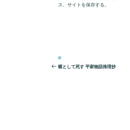
ス、サイトを保存する。
投
前
前
稿
の
蝶として死す 平家物語推理抄
ナ
投
ビ
稿
ゲ
ー
シ
ョ
ン