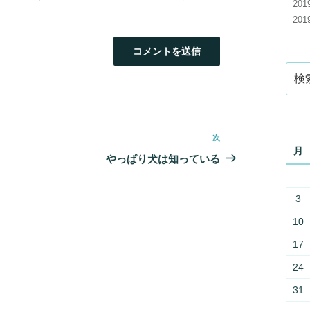
20
20
検
索:
次
次
月
の
やっぱり犬は知っている
投
稿
3
10
17
24
31