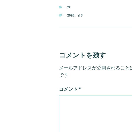
カ
本
テ
タ
2026
、
☆3
ゴ
グ
リ
ー
コメントを残す
メールアドレスが公開されること
です
コメント
*