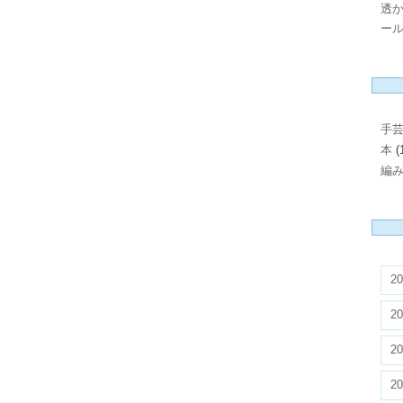
透
ール
手
本
(
編
20
20
20
20