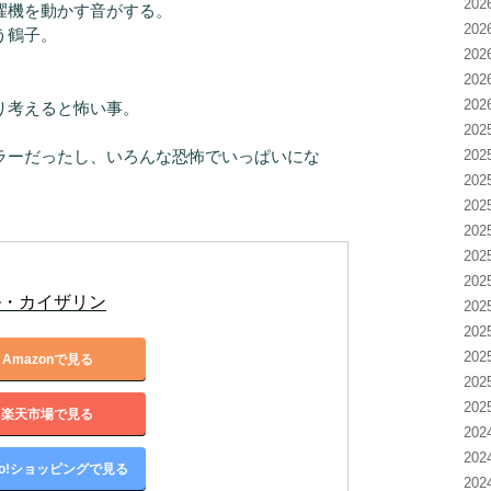
20
濯機を動かす音がする。
20
う鶴子。
20
20
20
り考えると怖い事。
20
ラーだったし、いろんな恐怖でいっぱいにな
20
20
20
20
20
20
ル・カイザリン
20
20
20
Amazonで見る
20
20
楽天市場で見る
20
20
oo!ショッピングで見る
20