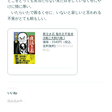
どこをとっても見当たらない見た目をしているくせにや
けに情に厚い。
いたらいたで困るくせに、いないと寂しいと言われる
不覚がとても頼もしい。
夜泣き石 鬼坊主不覚末
法帖 [ 犬飼六岐 ]
価格：1540円（税込、
送料無料)
(2019/11/12
時点)
いいね:
読み込み中…