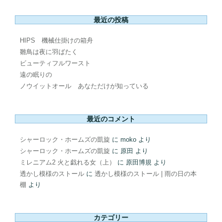
最近の投稿
HIPS 機械仕掛けの箱舟
雛鳥は夜に羽ばたく
ビューティフルワースト
遠の眠りの
ノウイットオール あなただけが知っている
最近のコメント
シャーロック・ホームズの凱旋
に
moko
より
シャーロック・ホームズの凱旋
に
原田
より
ミレニアム2 火と戯れる女（上）
に
原田博規
より
透かし模様のストール
に
透かし模様のストール | 雨の日の本
棚
より
カテゴリー