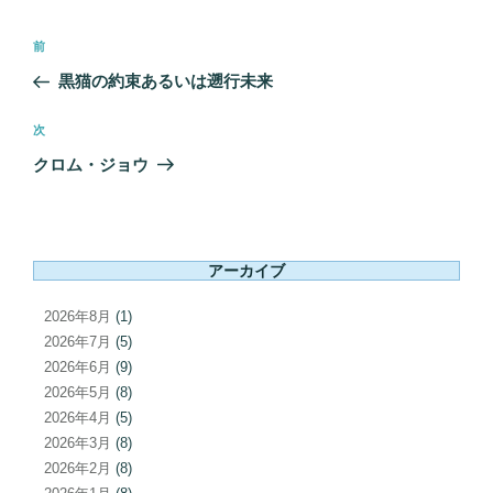
投
前
前
稿
の
黒猫の約束あるいは遡行未来
ナ
投
ビ
稿
次
次
ゲ
の
クロム・ジョウ
ー
投
シ
稿
ョ
ン
アーカイブ
2026年8月
(1)
2026年7月
(5)
2026年6月
(9)
2026年5月
(8)
2026年4月
(5)
2026年3月
(8)
2026年2月
(8)