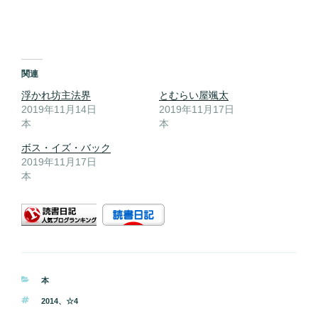
関連
浮かれ坊主法界
とむらい屋颯太
2019年11月14日
2019年11月17日
本
本
ボス・イズ・バック
2019年11月17日
本
カ
本
テ
タ
2014
、
☆4
ゴ
グ
リ