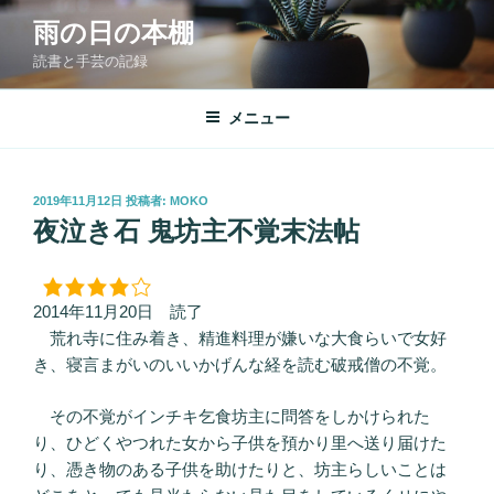
コ
雨の日の本棚
ン
読書と手芸の記録
テ
ン
ツ
メニュー
へ
ス
キ
投
2019年11月12日
投稿者:
MOKO
稿
ッ
夜泣き石 鬼坊主不覚末法帖
日:
プ
2014年11月20日 読了
荒れ寺に住み着き、精進料理が嫌いな大食らいで女好
き、寝言まがいのいいかげんな経を読む破戒僧の不覚。
その不覚がインチキ乞食坊主に問答をしかけられた
り、ひどくやつれた女から子供を預かり里へ送り届けた
り、憑き物のある子供を助けたりと、坊主らしいことは