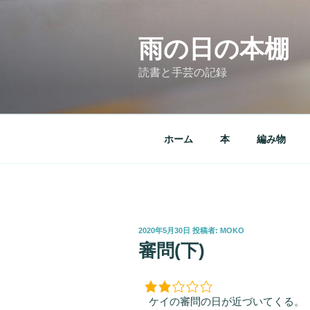
コ
ン
テ
雨の日の本棚
ン
読書と手芸の記録
ツ
へ
ス
キ
ホーム
本
編み物
ッ
プ
投
2020年5月30日
投稿者:
MOKO
稿
審問(下)
日:
ケイの審問の日が近づいてくる。