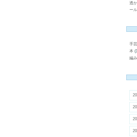
透
ール
手
本
(
編
20
20
20
20