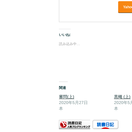
Yah
いいね:
読み込み中…
関連
審問(上)
黒蠅 (上)
2020年5月27日
2020年5
本
本