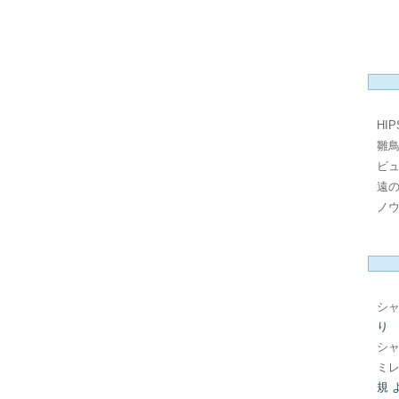
HI
雛
ビ
遠
ノ
シ
り
シ
ミレ
規