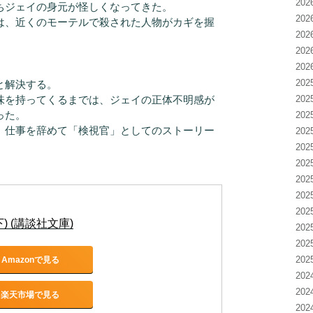
20
ちジェイの身元が怪しくなってきた。
20
は、近くのモーテルで殺された人物がカギを握
20
20
20
20
と解決する。
味を持ってくるまでは、ジェイの正体不明感が
20
った。
20
、仕事を辞めて「検視官」としてのストーリー
20
20
20
20
20
20
) (講談社文庫)
20
20
20
Amazonで見る
20
20
楽天市場で見る
20