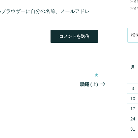
20
20
めブラウザーに自分の名前、メールアドレ
検
索:
月
次
次
の
黒蠅 (上)
3
投
稿
10
17
24
31