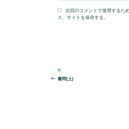
次回のコメントで使用するた
ス、サイトを保存する。
投
前
前
稿
の
審問(上)
ナ
投
ビ
稿
ゲ
ー
シ
ョ
ン