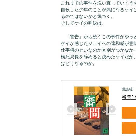
これまでの事件を洗い直していくう
自殺した少年のことが気になるケイ
るのではないかと気づく。
そしてケイの判決は。
「警告」から続くこの事件がやっ
ケイが感じたジェイへの違和感が意
仕事柄のせいなのか区別がつかなか
検死局長を辞めると決めたケイだが
はどうなるのか。
講談社
審問(下