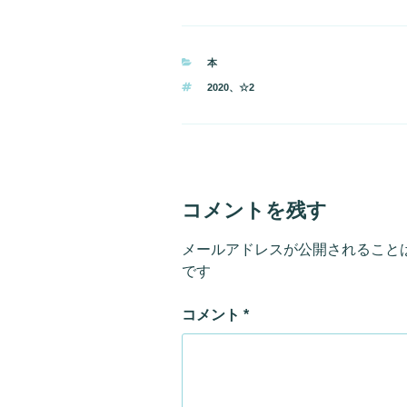
カ
本
テ
タ
2020
、
☆2
ゴ
グ
リ
ー
コメントを残す
メールアドレスが公開されること
です
コメント
*