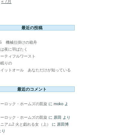
« 7月
最近の投稿
PS 機械仕掛けの箱舟
鳥は夜に羽ばたく
ューティフルワースト
の眠りの
ウイットオール あなただけが知っている
最近のコメント
ャーロック・ホームズの凱旋
に
moko
よ
ャーロック・ホームズの凱旋
に
原田
より
ニアム2 火と戯れる女（上）
に
原田博
より