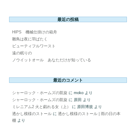
最近の投稿
HIPS 機械仕掛けの箱舟
雛鳥は夜に羽ばたく
ビューティフルワースト
遠の眠りの
ノウイットオール あなただけが知っている
最近のコメント
シャーロック・ホームズの凱旋
に
moko
より
シャーロック・ホームズの凱旋
に
原田
より
ミレニアム2 火と戯れる女（上）
に
原田博規
より
透かし模様のストール
に
透かし模様のストール | 雨の日の本
棚
より