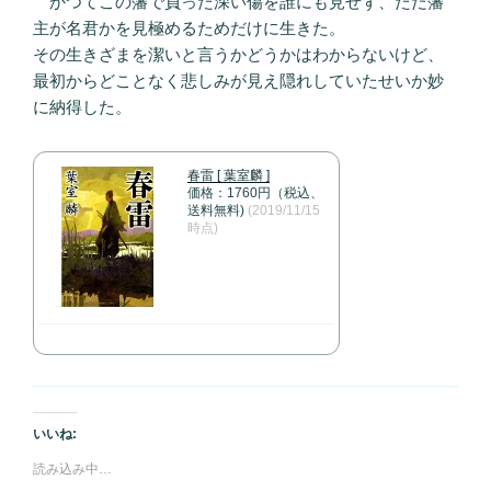
かつてこの藩で負った深い傷を誰にも見せず、ただ藩
主が名君かを見極めるためだけに生きた。
その生きざまを潔いと言うかどうかはわからないけど、
最初からどことなく悲しみが見え隠れしていたせいか妙
に納得した。
春雷 [ 葉室麟 ]
価格：1760円（税込、
送料無料)
(2019/11/15
時点)
いいね:
読み込み中…