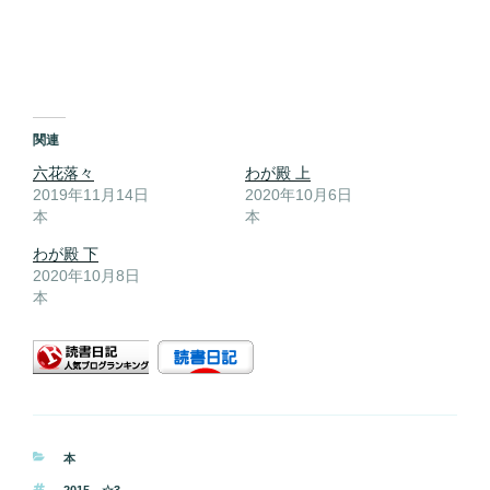
関連
六花落々
わが殿 上
2019年11月14日
2020年10月6日
本
本
わが殿 下
2020年10月8日
本
カ
本
テ
タ
2015
、
☆3