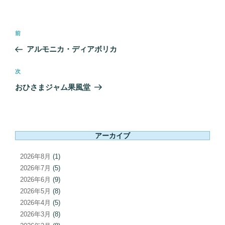
投
前
前
稿
の
アルモニカ・ディアボリカ
ナ
投
ビ
稿
次
次
ゲ
の
おひさまジャム果風堂
ー
投
シ
稿
ョ
ン
アーカイブ
2026年8月
(1)
2026年7月
(5)
2026年6月
(9)
2026年5月
(8)
2026年4月
(5)
2026年3月
(8)