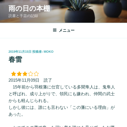
コ
雨の日の本棚
ン
読書と手芸の記録
テ
ン
ツ
メニュー
へ
ス
キ
投
2019年11月15日
投稿者:
MOKO
稿
ッ
春雷
日:
プ
2015年11月09日 読了
15年前から羽根藩に仕官している多聞隼人は、鬼隼人
と呼ばれ、成り上がりで、領民にも嫌われ、仲間の武士
からも軽んじられる。
しかし彼には、誰にも言わない「この藩にいる理由」が
あった。