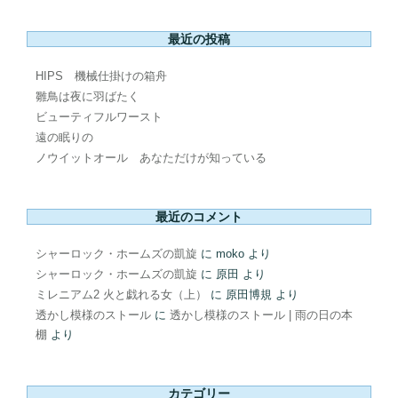
最近の投稿
HIPS 機械仕掛けの箱舟
雛鳥は夜に羽ばたく
ビューティフルワースト
遠の眠りの
ノウイットオール あなただけが知っている
最近のコメント
シャーロック・ホームズの凱旋
に
moko
より
シャーロック・ホームズの凱旋
に
原田
より
ミレニアム2 火と戯れる女（上）
に
原田博規
より
透かし模様のストール
に
透かし模様のストール | 雨の日の本
棚
より
カテゴリー