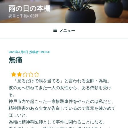
コ
雨の日の本棚
ン
読書と手芸の記録
テ
ン
ツ
メニュー
へ
ス
キ
投
2023年7月8日
投稿者:
MOKO
稿
ッ
無痛
日:
プ
「見るだけで病を当てる」と言われる医師・為頼。
彼の元へ訪ねてきた一人の女性から、ある依頼を受け
る。
神戸市内で起こった一家惨殺事件をやったのは私だと、
精神障害のある少女が告白しているので真意を確かめて
ほしいと。
為頼は精神科医師として事件に関わることになる。