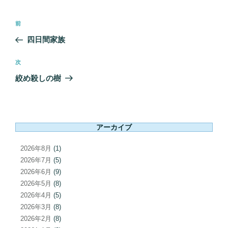
投
前
前
稿
の
四日間家族
ナ
投
ビ
稿
次
次
ゲ
の
絞め殺しの樹
ー
投
シ
稿
ョ
ン
アーカイブ
2026年8月
(1)
2026年7月
(5)
2026年6月
(9)
2026年5月
(8)
2026年4月
(5)
2026年3月
(8)
2026年2月
(8)