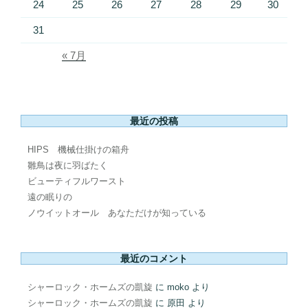
24
25
26
27
28
29
30
31
« 7月
最近の投稿
HIPS 機械仕掛けの箱舟
雛鳥は夜に羽ばたく
ビューティフルワースト
遠の眠りの
ノウイットオール あなただけが知っている
最近のコメント
シャーロック・ホームズの凱旋
に
moko
より
シャーロック・ホームズの凱旋
に
原田
より