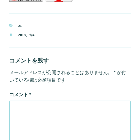
カ
本
テ
タ
2018
、
☆4
ゴ
グ
リ
ー
コメントを残す
メールアドレスが公開されることはありません。
*
が付
いている欄は必須項目です
コメント
*