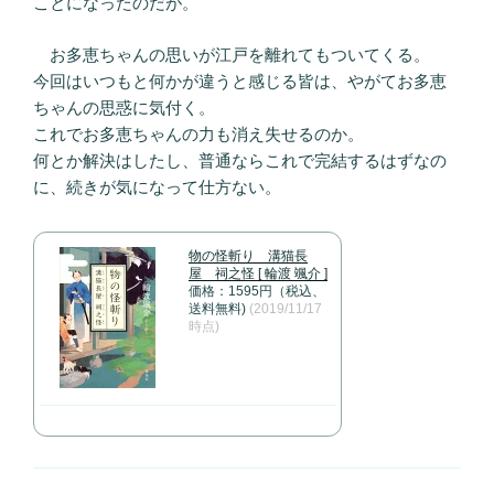
ことになったのだが。
お多恵ちゃんの思いが江戸を離れてもついてくる。
今回はいつもと何かが違うと感じる皆は、やがてお多恵
ちゃんの思惑に気付く。
これでお多恵ちゃんの力も消え失せるのか。
何とか解決はしたし、普通ならこれで完結するはずなの
に、続きが気になって仕方ない。
物の怪斬り 溝猫長
屋 祠之怪 [ 輪渡 颯介 ]
価格：1595円（税込、
送料無料)
(2019/11/17
時点)