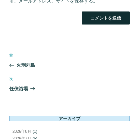
前、メールアドレス、サイトを保存する。
投
前
前
稿
の
火刑列島
ナ
投
ビ
稿
次
次
ゲ
の
任侠浴場
ー
投
シ
稿
ョ
ン
アーカイブ
2026年8月
(1)
2026年7月
(5)