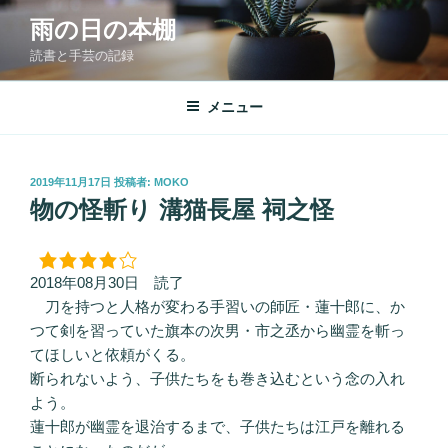
コ
雨の日の本棚
ン
読書と手芸の記録
テ
ン
ツ
メニュー
へ
ス
キ
投
2019年11月17日
投稿者:
MOKO
稿
ッ
物の怪斬り 溝猫長屋 祠之怪
日:
プ
2018年08月30日 読了
刀を持つと人格が変わる手習いの師匠・蓮十郎に、か
つて剣を習っていた旗本の次男・市之丞から幽霊を斬っ
てほしいと依頼がくる。
断られないよう、子供たちをも巻き込むという念の入れ
よう。
蓮十郎が幽霊を退治するまで、子供たちは江戸を離れる