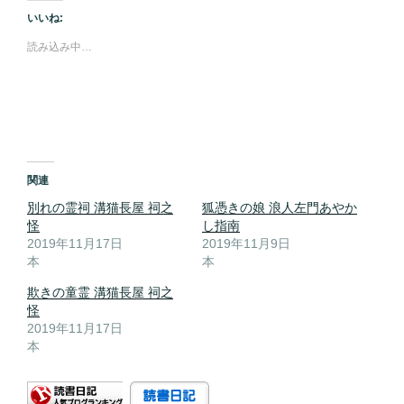
いいね:
読み込み中…
関連
別れの霊祠 溝猫長屋 祠之
狐憑きの娘 浪人左門あやか
怪
し指南
2019年11月17日
2019年11月9日
本
本
欺きの童霊 溝猫長屋 祠之
怪
2019年11月17日
本