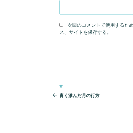
次回のコメントで使用するた
ス、サイトを保存する。
投
前
前
稿
の
青く滲んだ月の行方
ナ
投
ビ
稿
ゲ
ー
シ