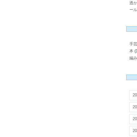
透
ール
手
本
(
編
20
20
20
20