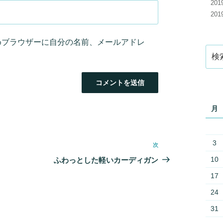
20
20
めブラウザーに自分の名前、メールアドレ
検
索:
月
3
次
次
の
10
ふわっとした軽いカーディガン
投
17
稿
24
31