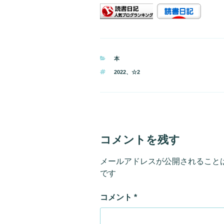
カ
本
テ
タ
2022
、
☆2
ゴ
グ
リ
ー
コメントを残す
メールアドレスが公開されること
です
コメント
*