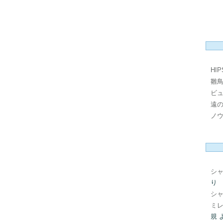
HI
雛
ビ
遠
ノ
シ
り
シ
ミレ
規