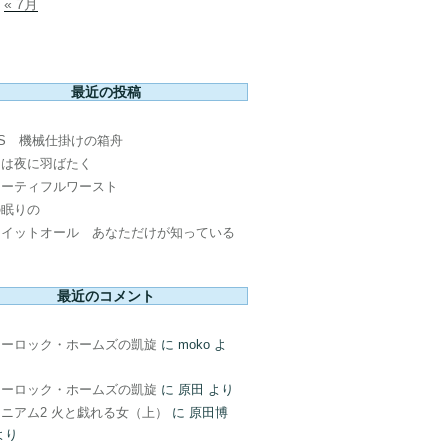
« 7月
最近の投稿
PS 機械仕掛けの箱舟
鳥は夜に羽ばたく
ューティフルワースト
の眠りの
ウイットオール あなただけが知っている
最近のコメント
ャーロック・ホームズの凱旋
に
moko
よ
ャーロック・ホームズの凱旋
に
原田
より
ニアム2 火と戯れる女（上）
に
原田博
より