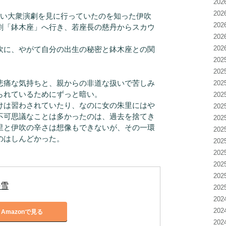
20
20
ない大衆演劇を見に行っていたのを知った伊吹
20
劇「鉢木座」へ行き、若座長の慈丹からスカウ
20
20
吹に、やがて自分の出生の秘密と鉢木座との関
20
20
痛な気持ちと、親からの非道な扱いで苦しみ
20
られているためにずっと暗い。
20
けは習わされていたり、なのに女の朱里にはや
20
不可思議なことは多かったのは、過去を捨てき
20
里と伊吹の辛さは想像もできないが、その一環
20
のはしんどかった。
20
20
20
20
の雪
20
20
20
Amazonで見る
20