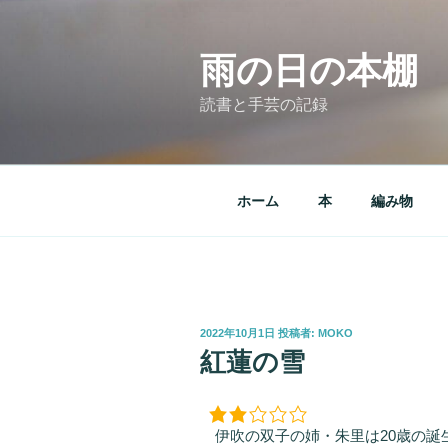
コ
ン
テ
雨の日の本棚
ン
読書と手芸の記録
ツ
へ
ス
キ
ホーム
本
編み物
ッ
プ
投
2022年10月1日
投稿者:
MOKO
稿
紅蓮の雪
日:
伊吹の双子の姉・朱里は20歳の誕