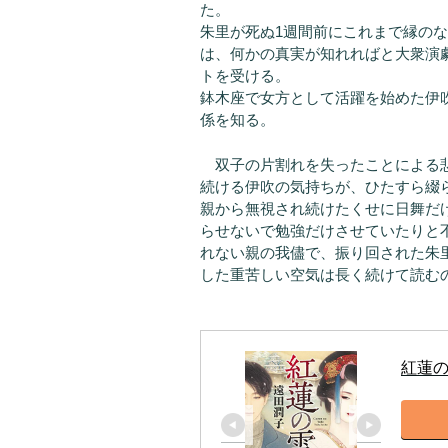
た。
朱里が死ぬ1週間前にこれまで縁の
は、何かの真実が知れればと大衆演
トを受ける。
鉢木座で女方として活躍を始めた伊
係を知る。
双子の片割れを失ったことによる悲
続ける伊吹の気持ちが、ひたすら綴
親から無視され続けたくせに日舞だ
らせないで勉強だけさせていたりと
れない親の我儘で、振り回された朱
した重苦しい空気は長く続けて読む
紅蓮