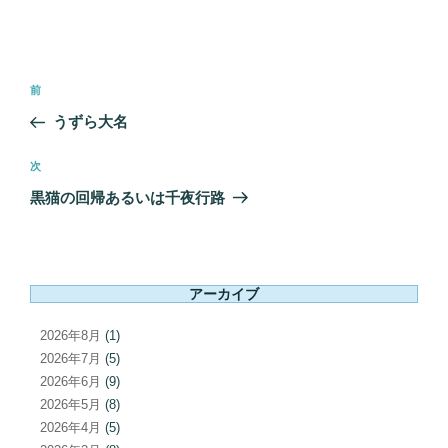
投
前
前
稿
の
うずら大名
ナ
投
ビ
稿
次
次
ゲ
の
黒猫の回帰あるいは千夜行路
ー
投
シ
稿
ョ
ン
アーカイブ
2026年8月
(1)
2026年7月
(5)
2026年6月
(9)
2026年5月
(8)
2026年4月
(5)