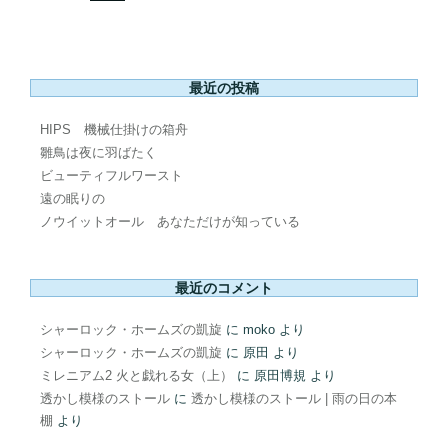
最近の投稿
HIPS 機械仕掛けの箱舟
雛鳥は夜に羽ばたく
ビューティフルワースト
遠の眠りの
ノウイットオール あなただけが知っている
最近のコメント
シャーロック・ホームズの凱旋
に
moko
より
シャーロック・ホームズの凱旋
に
原田
より
ミレニアム2 火と戯れる女（上）
に
原田博規
より
透かし模様のストール
に
透かし模様のストール | 雨の日の本
棚
より