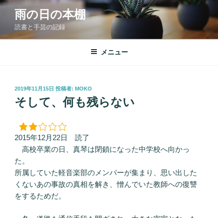
コ
雨の日の本棚
ン
読書と手芸の記録
テ
ン
ツ
メニュー
へ
ス
キ
投
2019年11月15日
投稿者:
MOKO
稿
ッ
そして、何も残らない
日:
プ
2015年12月22日 読了
高校卒業の日、真琴は閉鎖になった中学校へ向かっ
た。
所属していた軽音楽部のメンバーが集まり、思い出した
くないあの事故の真相を解き、憎んでいた教師への復讐
をするためだ。