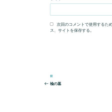
次回のコメントで使用するた
ス、サイトを保存する。
投
前
前
稿
の
楡の墓
ナ
投
ビ
稿
ゲ
ー
シ