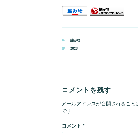
カ
編み物
テ
タ
2023
ゴ
グ
リ
ー
コメントを残す
メールアドレスが公開されること
です
コメント
*