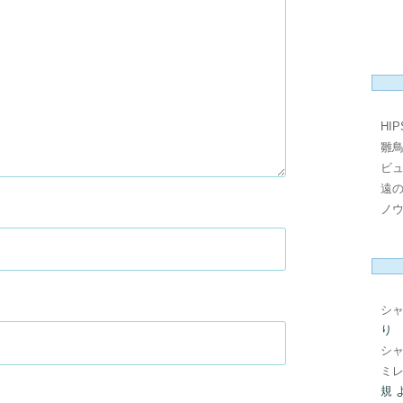
HI
雛
ビ
遠
ノ
シ
り
シ
ミレ
規