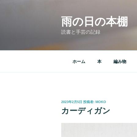
コ
ン
テ
雨の日の本棚
ン
読書と手芸の記録
ツ
へ
ス
キ
ホーム
本
編み物
ッ
プ
投
2023年2月5日
投稿者:
MOKO
稿
カーディガン
日: