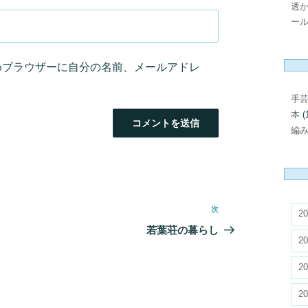
透
ール
めブラウザーに自分の名前、メールアドレ
手
本
(
編
次
次
20
の
若葉荘の暮らし
20
投
稿
20
20