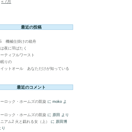
« 7月
最近の投稿
PS 機械仕掛けの箱舟
鳥は夜に羽ばたく
ューティフルワースト
の眠りの
ウイットオール あなただけが知っている
最近のコメント
ャーロック・ホームズの凱旋
に
moko
よ
ャーロック・ホームズの凱旋
に
原田
より
ニアム2 火と戯れる女（上）
に
原田博
より