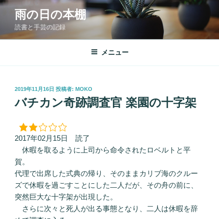
コ
雨の日の本棚
ン
読書と手芸の記録
テ
ン
ツ
メニュー
へ
ス
キ
投
2019年11月16日
投稿者:
MOKO
稿
ッ
バチカン奇跡調査官 楽園の十字架
日:
プ
2017年02月15日 読了
休暇を取るように上司から命令されたロベルトと平
賀。
代理で出席した式典の帰り、そのままカリブ海のクルー
ズで休暇を過ごすことにした二人だが、その舟の前に、
突然巨大な十字架が出現した。
さらに次々と死人が出る事態となり、二人は休暇を辞