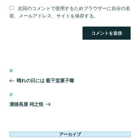
次回のコメントで使用するためブラウザーに自分の名
前、メールアドレス、サイトを保存する。
投
前
前
稿
の
晴れの日には 藍千堂菓子噺
ナ
投
ビ
稿
次
次
ゲ
の
溝猫長屋 祠之怪
ー
投
シ
稿
ョ
ン
アーカイブ