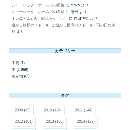
シャーロック・ホームズの凱旋
に
moko
より
シャーロック・ホームズの凱旋
に
原田
より
ミレニアム2 火と戯れる女（上）
に
原田博規
より
透かし模様のストール
に
透かし模様のストール | 雨の日の本
棚
より
カテゴリー
手芸
(1)
本
(1,969)
編み物
(65)
タグ
2009
(95)
2010
(124)
2011
(144)
2012
(161)
2013
(180)
2014
(127)