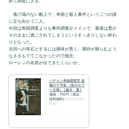
めて調査に入る。
逃げ場のない船上で、奇跡と殺人事件という二つの謎
に立ち向かう二人。
今回は奇跡調査よりも事件調査がメインで、最後は悪が
そのままに過ごされてしまうというすっきりしない終わ
りとなった。
次回への布石とするには後味が悪く、期待が膨らむよう
なネタもでてこなかったので残念。
ローレンの名前が出てきたくらいか。
バチカン奇跡調査官 楽
園の十字架 （角川ホラ
ー文庫） [ 藤木 稟 ]
価格：792円（税込、
送料無料)
(2019/11/16
時点)