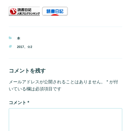
カ
本
テ
タ
2017
、
☆2
ゴ
グ
リ
ー
コメントを残す
メールアドレスが公開されることはありません。
*
が付
いている欄は必須項目です
コメント
*