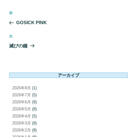
投
前
前
稿
の
GOSICK PINK
ナ
投
ビ
稿
次
次
ゲ
の
滅びの鐘
ー
投
シ
稿
ョ
ン
アーカイブ
2026年8月
(1)
2026年7月
(5)
2026年6月
(9)
2026年5月
(8)
2026年4月
(5)
2026年3月
(8)
2026年2月
(8)