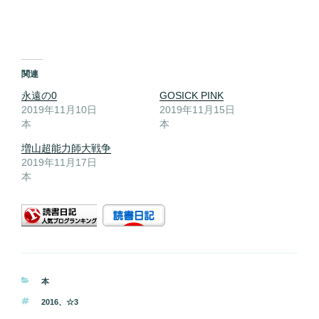
関連
永遠の0
GOSICK PINK
2019年11月10日
2019年11月15日
本
本
増山超能力師大戦争
2019年11月17日
本
カ
本
テ
タ
2016
、
☆3
ゴ
グ
リ