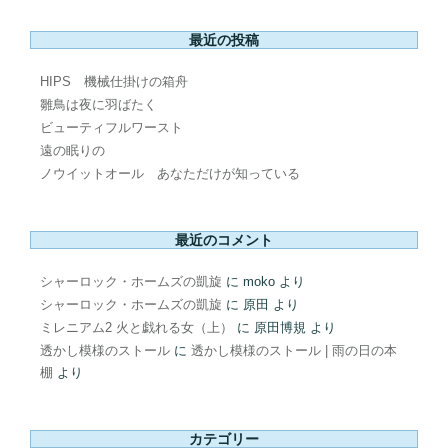
最近の投稿
HIPS 機械仕掛けの箱舟
雛鳥は夜に羽ばたく
ビューティフルワースト
遠の眠りの
ノウイットオール あなただけが知っている
最近のコメント
シャーロック・ホームズの凱旋
に
moko
より
シャーロック・ホームズの凱旋
に
原田
より
ミレニアム2 火と戯れる女（上）
に
原田博規
より
透かし模様のストール
に
透かし模様のストール | 雨の日の本
棚
より
カテゴリー