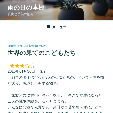
コ
雨の日の本棚
ン
読書と手芸の記録
テ
ン
ツ
メニュー
へ
ス
キ
投
2019年11月15日
投稿者:
MOKO
稿
ッ
世界の果てのこどもたち
日:
プ
2016年01月30日 読了
戦争の頃子供だった3人の少女たちの、老いて人生を振
り返り、感謝し、涙する物語。
家族と共に満州へ渡った珠子と、そこで友達になった
二人の戦争体験を、淡々とつづる。
どんなに悲惨な光景でも、余計な言葉で飾らずにただ事