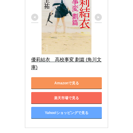
優莉結衣　高校事変 劃篇 (角川文
庫)
Amazonで見る
楽天市場で見る
Yahoo!ショッピングで見る