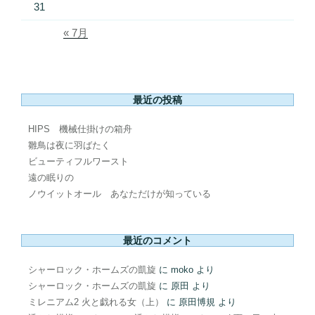
31
« 7月
最近の投稿
HIPS 機械仕掛けの箱舟
雛鳥は夜に羽ばたく
ビューティフルワースト
遠の眠りの
ノウイットオール あなただけが知っている
最近のコメント
シャーロック・ホームズの凱旋
に
moko
より
シャーロック・ホームズの凱旋
に
原田
より
ミレニアム2 火と戯れる女（上）
に
原田博規
より