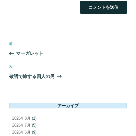
投
前
前
稿
の
マーガレット
ナ
投
ビ
稿
次
次
ゲ
の
敬語で旅する四人の男
ー
投
シ
稿
ョ
ン
アーカイブ
2026年8月
(1)
2026年7月
(5)
2026年6月
(9)