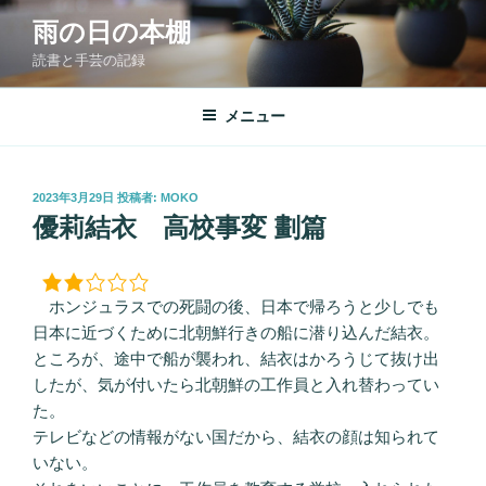
コ
雨の日の本棚
ン
読書と手芸の記録
テ
ン
ツ
メニュー
へ
ス
キ
投
2023年3月29日
投稿者:
MOKO
稿
ッ
優莉結衣 高校事変 劃篇
日:
プ
ホンジュラスでの死闘の後、日本で帰ろうと少しでも
日本に近づくために北朝鮮行きの船に潜り込んだ結衣。
ところが、途中で船が襲われ、結衣はかろうじて抜け出
したが、気が付いたら北朝鮮の工作員と入れ替わってい
た。
テレビなどの情報がない国だから、結衣の顔は知られて
いない。