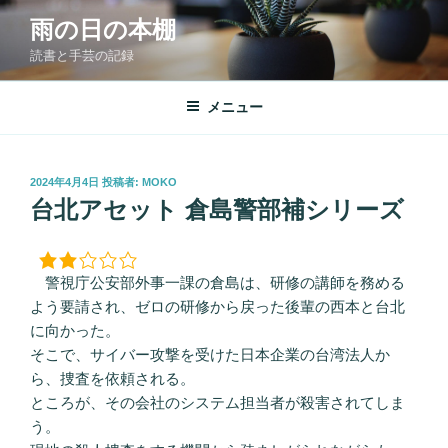
コ
雨の日の本棚
ン
読書と手芸の記録
テ
ン
ツ
メニュー
へ
ス
キ
投
2024年4月4日
投稿者:
MOKO
稿
ッ
台北アセット 倉島警部補シリーズ
日:
プ
警視庁公安部外事一課の倉島は、研修の講師を務める
よう要請され、ゼロの研修から戻った後輩の西本と台北
に向かった。
そこで、サイバー攻撃を受けた日本企業の台湾法人か
ら、捜査を依頼される。
ところが、その会社のシステム担当者が殺害されてしま
う。