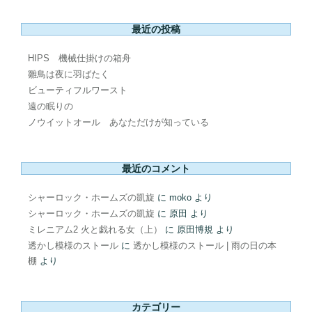
最近の投稿
HIPS 機械仕掛けの箱舟
雛鳥は夜に羽ばたく
ビューティフルワースト
遠の眠りの
ノウイットオール あなただけが知っている
最近のコメント
シャーロック・ホームズの凱旋
に
moko
より
シャーロック・ホームズの凱旋
に
原田
より
ミレニアム2 火と戯れる女（上）
に
原田博規
より
透かし模様のストール
に
透かし模様のストール | 雨の日の本
棚
より
カテゴリー