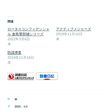
関連
ロータスコンフィデンシャ
アクティブメジャーズ
ル 倉島警部補シリーズ
2019年11月10日
2022年3月6日
本
本
防諜捜査
2019年11月16日
本
カ
本
テ
タ
2024
、
☆2
ゴ
グ