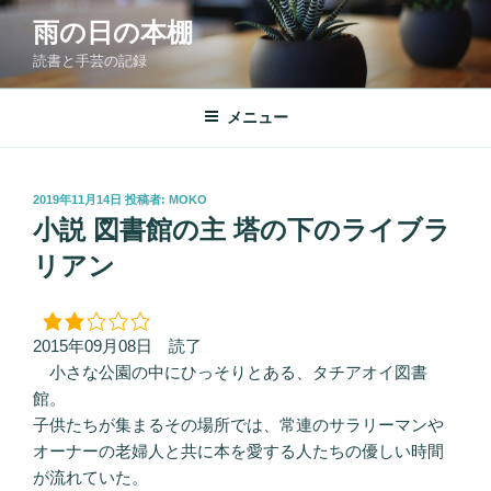
コ
雨の日の本棚
ン
読書と手芸の記録
テ
ン
ツ
メニュー
へ
ス
キ
投
2019年11月14日
投稿者:
MOKO
稿
ッ
小説 図書館の主 塔の下のライブラ
日:
プ
リアン
2015年09月08日 読了
小さな公園の中にひっそりとある、タチアオイ図書
館。
子供たちが集まるその場所では、常連のサラリーマンや
オーナーの老婦人と共に本を愛する人たちの優しい時間
が流れていた。