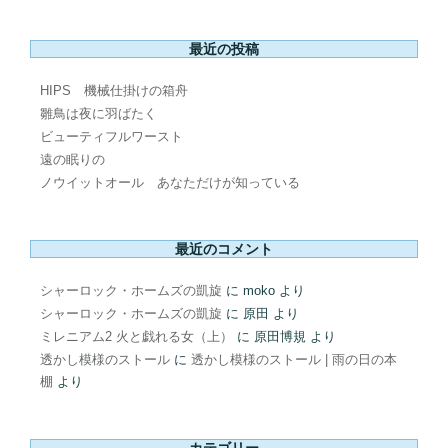
最近の投稿
HIPS 機械仕掛けの箱舟
雛鳥は夜に羽ばたく
ビューティフルワースト
遠の眠りの
ノウイットオール あなただけが知っている
最近のコメント
シャーロック・ホームズの凱旋
に
moko
より
シャーロック・ホームズの凱旋
に
原田
より
ミレニアム2 火と戯れる女（上）
に
原田博規
より
透かし模様のストール
に
透かし模様のストール | 雨の日の本
棚
より
カテゴリー