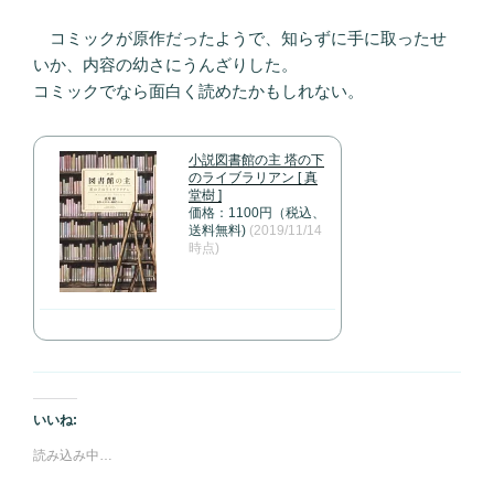
コミックが原作だったようで、知らずに手に取ったせ
いか、内容の幼さにうんざりした。
コミックでなら面白く読めたかもしれない。
小説図書館の主 塔の下
のライブラリアン [ 真
堂樹 ]
価格：1100円（税込、
送料無料)
(2019/11/14
時点)
いいね:
読み込み中…