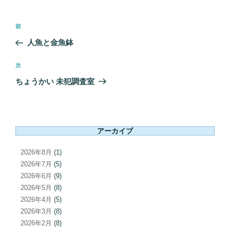
投
前
前
稿
の
人魚と金魚鉢
ナ
投
ビ
稿
次
次
ゲ
の
ちょうかい 未犯調査室
ー
投
シ
稿
ョ
ン
アーカイブ
2026年8月
(1)
2026年7月
(5)
2026年6月
(9)
2026年5月
(8)
2026年4月
(5)
2026年3月
(8)
2026年2月
(8)