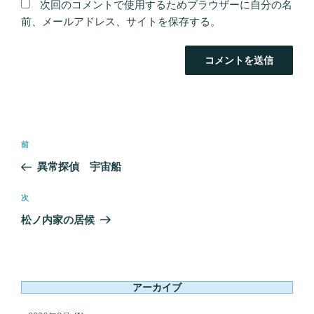
次回のコメントで使用するためブラウザーに自分の名
前、メールアドレス、サイトを保存する。
投
前
前
稿
の
異常探偵 宇宙船
ナ
投
ビ
稿
次
次
ゲ
の
松ノ内家の居候
ー
投
シ
稿
ョ
ン
アーカイブ