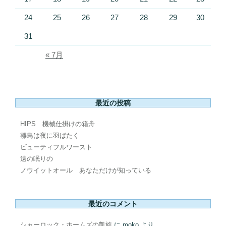
24
25
26
27
28
29
30
31
« 7月
最近の投稿
HIPS 機械仕掛けの箱舟
雛鳥は夜に羽ばたく
ビューティフルワースト
遠の眠りの
ノウイットオール あなただけが知っている
最近のコメント
シャーロック・ホームズの凱旋
に
moko
より