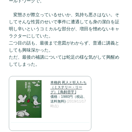
ールドワークで。
変態さが際立っているせいか、気持ち悪さはない。そ
してそんな性質のせいで事件に遭遇しても身の潔白を証
明し辛いというコミカルな部分が、増田を憎めないキャ
ラクターにしていた。
二つ目の話も、最後まで意図がわからず、普通に講義と
しても興味深かった。
ただ、最後の補講については蛇足の様な気がして興醒め
してしまった。
本格的 死人と狂人たち
（ミステリー・リー
グ） [ 鳥飼否宇 ]
価格：1980円（税込、
送料無料)
(2019/11/17
時点)