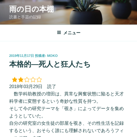
コ
雨の日の本棚
ン
読書と手芸の記録
テ
ン
ツ
メニュー
へ
ス
キ
投
2019年11月17日
投稿者:
MOKO
稿
ッ
本格的―死人と狂人たち
日:
プ
2018年03月29日 読了
数学科助教授の増田は、異常な興奮状態に陥ると天才
科学者に変態するという奇妙な性質を持つ。
そして今の研究テーマを「覗き」によってデータを集め
ようとしていた。
自分の研究室の女生徒の部屋を覗き、その性生活を記録
するという、おそらく誰にも理解されないであろうフィ