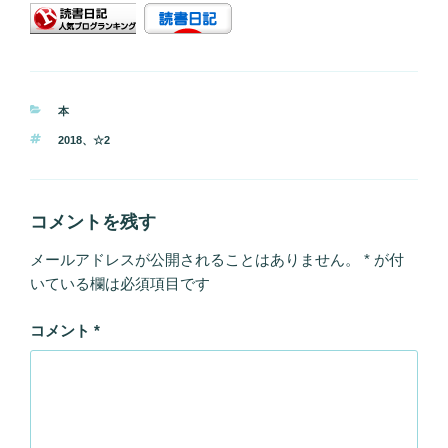
カ
本
テ
タ
2018
、
☆2
ゴ
グ
リ
ー
コメントを残す
メールアドレスが公開されることはありません。
*
が付
いている欄は必須項目です
コメント
*